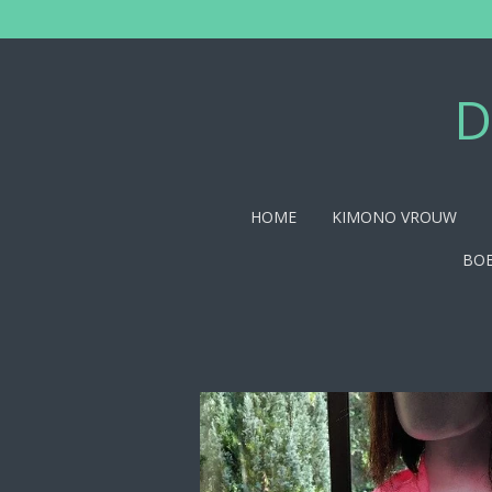
Ga
direct
naar
de
D
hoofdinhoud
HOME
KIMONO VROUW
BOE