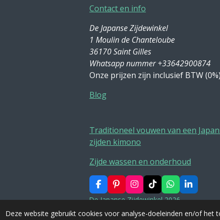
Contact en info
De Japanse Zijdewinkel
1 Moulin de Chanteloube
36170 Saint Gilles
Whatsapp nummer +33642900874
Onze prijzen zijn inclusief BTW (0%
Blog
Traditioneel vouwen van een Japan
zijden kimono
Zijde wassen en onderhoud
F
P
I
T
W
L
a
i
n
i
h
i
De Japanse Zijdewinkel 2026
c
n
s
k
a
n
e
t
t
T
t
k
Deze website gebruikt cookies voor analyse-doeleinden en/of het t
b
e
a
o
s
e