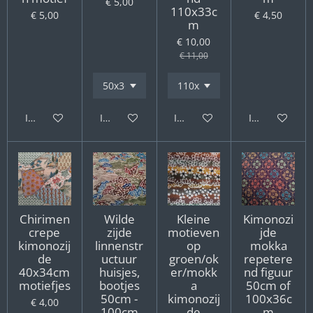
€ 5,00
110x33c
€ 5,00
€ 4,50
m
€ 10,00
€ 11,00
In winkelwagen
In winkelwagen
In winkelwagen
In winkelwag
Chirimen
Wilde
Kleine
Kimonozi
crepe
zijde
motieven
jde
kimonozij
linnenstr
op
mokka
de
uctuur
groen/ok
repetere
40x34cm
huisjes,
er/mokk
nd figuur
motiefjes
bootjes
a
50cm of
50cm -
kimonozij
100x36c
€ 4,00
100cm
de
m