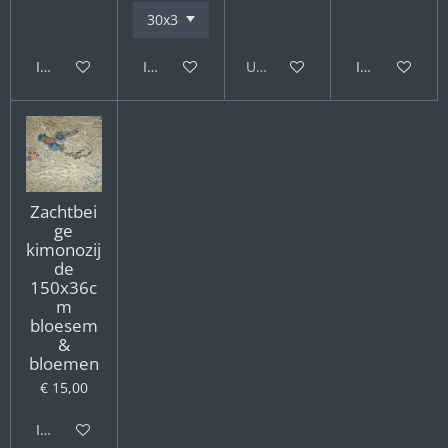
In winkelwagen
In winkelwagen
Uitverkocht
In winkelwag
Zachtbei
ge
kimonozij
de
150x36c
m
bloesem
&
bloemen
€ 15,00
In winkelwagen