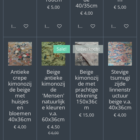
40/35cm
€ 5,00
€ 5,00
€ 4,00
In winkelwagen
In winkelwagen
In winkelwagen
In winkelwag
Sale!
Uitverkocht
Antieke
Beige
Beige
Stevige
crepe
antieke
kimonozij
tsumugi
kimonozij
kimonozij
de met
zijde
de beige
de
prachtige
linnenstr
met
'Mensen'
tekening
uctuur
huisjes
natuurlijk
150x36c
beige v.a.
en
e kleuren
m
40x36cm
bloemen
v.a.
€ 15,00
€ 4,00
40x36cm
60x36cm
€ 4,00
€ 4,50
€ 6,00