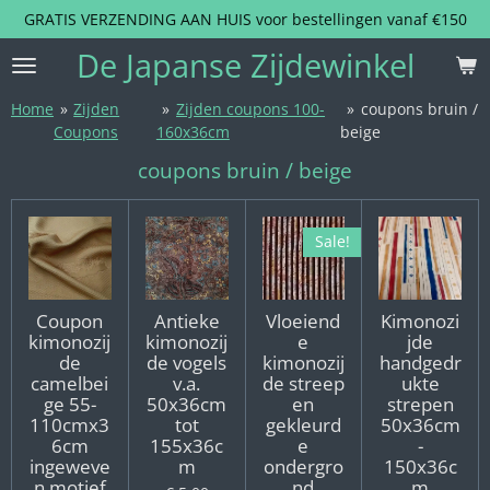
GRATIS VERZENDING AAN HUIS voor bestellingen vanaf €150
Ga
direct
De Japanse Zijdewinkel
naar
de
Home
»
Zijden
»
Zijden coupons 100-
»
coupons bruin /
hoofdinhoud
Coupons
160x36cm
beige
coupons bruin / beige
Sale!
Coupon
Antieke
Vloeiend
Kimonozi
kimonozij
kimonozij
e
jde
de
de vogels
kimonozij
handgedr
camelbei
v.a.
de streep
ukte
ge 55-
50x36cm
en
strepen
110cmx3
tot
gekleurd
50x36cm
6cm
155x36c
e
-
ingeweve
m
ondergro
150x36c
n motief
nd
m