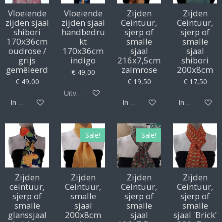
Vloeiende
Vloeiende
Zijden
Zijden
zijden sjaal
zijden sjaal
Ceintuur,
Ceintuur,
shibori
handbedru
sjerp of
sjerp of
170x36cm
kt
smalle
smalle
oudrose /
170x36cm
sjaal
sjaal
grijs
indigo
216x7,5cm
shibori
gemêleerd
zalmrose
200x8cm
€ 49,00
€ 49,00
€ 19,50
€ 17,50
Uitverkocht
In winkelwagen
In winkelwagen
In winkelwag
Sale!
Sale!
Zijden
Zijden
Zijden
Zijden
ceintuur,
Ceintuur,
Ceintuur,
Ceintuur,
sjerp of
smalle
sjerp of
sjerp of
smalle
sjaal
smalle
smalle
glanssjaal
200x8cm
sjaal
sjaal 'Brick'