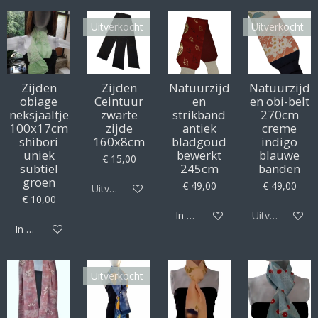
Uitverkocht
Uitverkocht
Zijden
Zijden
Natuurzijd
Natuurzijd
obiage
Ceintuur
en
en obi-belt
neksjaaltje
zwarte
strikband
270cm
100x17cm
zijde
antiek
creme
shibori
160x8cm
bladgoud
indigo
uniek
bewerkt
blauwe
€ 15,00
subtiel
245cm
banden
groen
€ 49,00
€ 49,00
Uitverkocht
€ 10,00
In winkelwagen
Uitverkocht
In winkelwagen
Uitverkocht