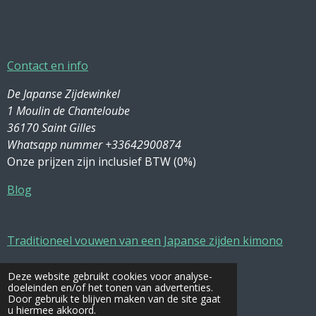
Contact en info
De Japanse Zijdewinkel
1 Moulin de Chanteloube
36170 Saint Gilles
Whatsapp nummer +33642900874
Onze prijzen zijn inclusief BTW (0%)
Blog
Traditioneel vouwen van een Japanse zijden kimono
Zijde wassen en onderhoud
Deze website gebruikt cookies voor analyse-
doeleinden en/of het tonen van advertenties.
Door gebruik te blijven maken van de site gaat
F
P
I
T
W
L
u hiermee akkoord.