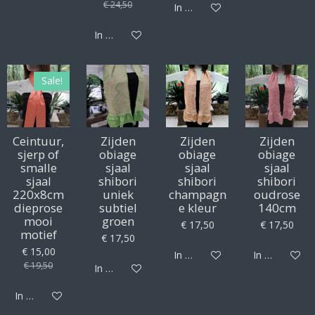
€ 24,50
In winkelwagen
In winkelwagen
Sale!
Ceintuur,
Zijden
Zijden
Zijden
sjerp of
obiage
obiage
obiage
smalle
sjaal
sjaal
sjaal
sjaal
shibori
shibori
shibori
220x8cm
uniek
champagn
oudrose
dieprose
subtiel
e kleur
140cm
mooi
groen
€ 17,50
€ 17,50
motief
€ 17,50
€ 15,00
In winkelwagen
In winkelwag
€ 19,50
In winkelwagen
In winkelwagen