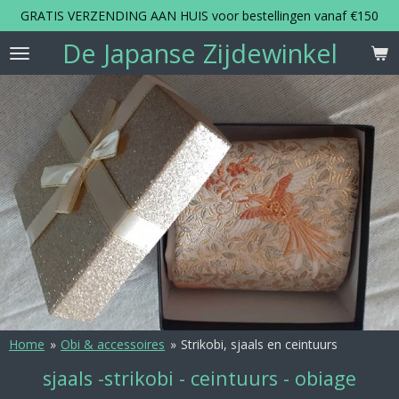
GRATIS VERZENDING AAN HUIS voor bestellingen vanaf €150
Ga
direct
De Japanse Zijdewinkel
naar
de
hoofdinhoud
Home
»
Obi & accessoires
»
Strikobi, sjaals en ceintuurs
sjaals -strikobi - ceintuurs - obiage