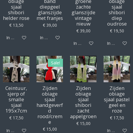
obiage
band
groene
obiage
sjaal
diepgeel
zachte
sjaal
shibori
glanszijde
glanszijde
shibori
helder rose
met franjes
vintage
diep
nieuw
oudrose
€ 13,50
€ 39,00
€ 39,00
€ 19,50
In winkelwagen
In winkelwagen
In winkelwagen
In winkelwag
Sale!
Ceintuur,
Zijden
Zijden
Zijden
sjerp of
obiage
obiage
obiage
smalle
sjaal
sjaal
sjaal pastel
sjaal
handgeverf
shibori
geel en
195x7cm
d
zacht
roze
rood/crem
appelgroen
€ 17,50
€ 17,50
e
€ 15,00
€ 15,00
In winkelwagen
In winkelwag