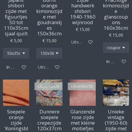
shibori
orange
handwerk
kimonozijd
zijde met
kimonozijd
shibori
e
figuurtjes
e met
1940-1960
glanscoup
50 tot
goudrandj
wijnrood
ons
110x35cm
es
160x36cm
€ 15,00
sjaal quilt
150x36cm
€ 15,00
€ 5,00
€ 15,00
Uitverkocht
In winkelwag
In winkelwagen
Uitverkocht
Uitverkocht
Uitverkocht
Soepele
Dunnere
Glanzende
Unieke
oranje
soepele
rose zijde
vintage
zijde
crepezijde
met kleine
(1950-60)
'Koningsbl
120x37cm
motiefjes
zijde met