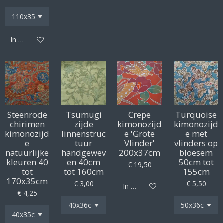
In winkelwagen
Steenrode
Tsumugi
Crepe
Turquoise
chirimen
zijde
kimonozijd
kimonozijd
kimonozijd
linnenstruc
e 'Grote
e met
e
tuur
Vlinder'
vlinders op
natuurlijke
handgewev
200x37cm
bloesem
kleuren 40
en 40cm
50cm tot
€ 19,50
tot
tot 160cm
155cm
170x35cm
€ 3,00
€ 5,50
In winkelwagen
€ 4,25