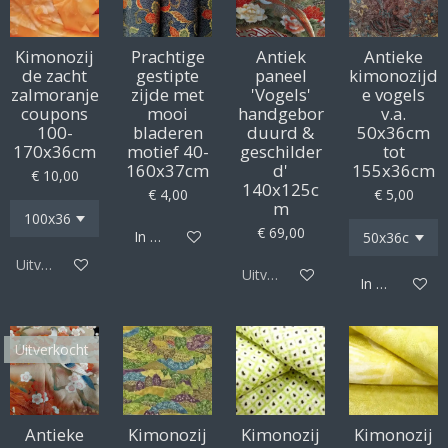
Kimonozij
Prachtige
Antiek
Antieke
de zacht
gestipte
paneel
kimonozijd
zalmoranje
zijde met
'Vogels'
e vogels
coupons
mooi
handgebor
v.a.
100-
bladeren
duurd &
50x36cm
170x36cm
motief 40-
geschilder
tot
160x37cm
d'
155x36cm
€ 10,00
140x125c
€ 4,00
€ 5,00
m
€ 69,00
In winkelwagen
Uitverkocht
Uitverkocht
In winkelwag
Uitverkocht
Antieke
Kimonozij
Kimonozij
Kimonozij