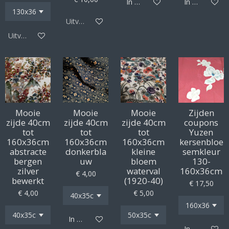
In winkelwagen
In winkelwag
Uitverkocht
Uitverkocht
Mooie
Mooie
Mooie
Zijden
zijde 40cm
zijde 40cm
zijde 40cm
coupons
tot
tot
tot
Yuzen
160x36cm
160x36cm
160x36cm
kersenbloe
abstracte
donkerbla
kleine
semkleur
bergen
uw
bloem
130-
zilver
waterval
160x36cm
€ 4,00
bewerkt
(1920-40)
€ 17,50
€ 4,00
€ 5,00
In winkelwagen
In winkelwag