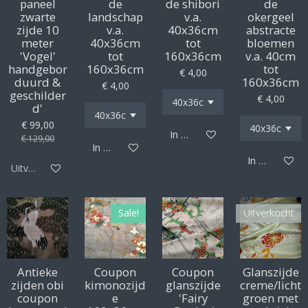
paneel
de
de shibori
de
zwarte
landschap
v.a.
okergeel
zijde 10
v.a.
40x36cm
abstracte
meter
40x36cm
tot
bloemen
'Vogel'
tot
160x36cm
v.a. 40cm
handgebor
160x36cm
tot
€ 4,00
duurd &
160x36cm
€ 4,00
geschilder
€ 4,00
d'
€ 99,00
In winkelwagen
€ 129,00
In winkelwagen
In winkelwag
Uitverkocht
Sale!
Uitverkocht
Antieke
Coupon
Coupon
Glanszijde
zijden obi
kimonozijd
glanszijde
creme/licht
coupon
e
'Fairy
groen met