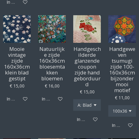
In winkelwagen
Mooie
Natuurlijk
Handgesch
Handgewe
vintage
e zijde
ilderde
ven
zijde
160x36cm
glanzende
tsumugi
160x36cm
bloesemta
coupon
zijde 100-
klein blad
kken
zijde hand
160x36cm
gestipt
bloemen
geborduur
bijzonder
d
mooi
€ 15,00
€ 16,00
motief
€ 15,00
€ 11,00
In winkelwagen
In winkelwagen
In winkelwagen
In winkelwag