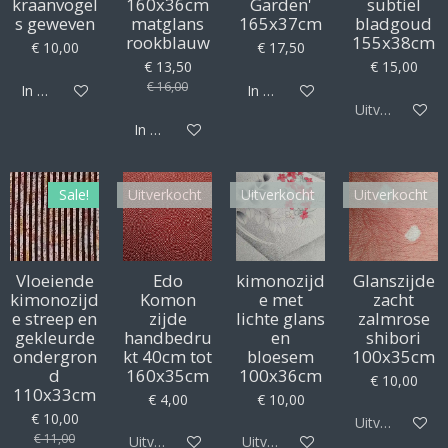
kraanvogel
160x36cm
Garden'
subtiel
s geweven
matglans
165x37cm
bladgoud
rookblauw
155x38cm
€ 10,00
€ 17,50
€ 13,50
€ 15,00
€ 16,00
In winkelwagen
In winkelwagen
Uitverkocht
In winkelwagen
Sale!
Uitverkocht
Uitverkocht
Uitverkocht
Vloeiende
Edo
kimonozijd
Glanszijde
kimonozijd
Komon
e met
zacht
e streep en
zijde
lichte glans
zalmrose
gekleurde
handbedru
en
shibori
ondergron
kt 40cm tot
bloesem
100x35cm
d
160x35cm
100x36cm
€ 10,00
110x33cm
€ 4,00
€ 10,00
€ 10,00
Uitverkocht
€ 11,00
Uitverkocht
Uitverkocht