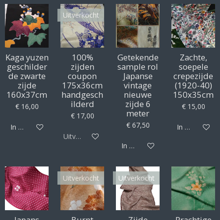
Uitverkocht
Kaga yuzen
100%
Getekende
Zachte,
geschilder
zijden
sample rol
soepele
de zwarte
coupon
Japanse
crepezijde
zijde
175x36cm
vintage
(1920-40)
160x37cm
handgesch
nieuwe
150x35cm
ilderd
zijde 6
€ 16,00
€ 15,00
meter
€ 17,00
€ 67,50
In winkelwagen
In winkelwag
Uitverkocht
In winkelwagen
Uitverkocht
Uitverkocht
Japans
Burnt
Zijde
Prachtige