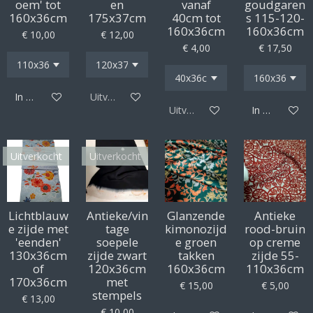
oem' tot
en
vanaf
goudgaren
160x36cm
175x37cm
40cm tot
s 115-120-
160x36cm
160x36cm
€ 10,00
€ 12,00
€ 4,00
€ 17,50
In winkelwagen
Uitverkocht
Uitverkocht
In winkelwag
Uitverkocht
Uitverkocht
Lichtblauw
Antieke/vin
Glanzende
Antieke
e zijde met
tage
kimonozijd
rood-bruin
'eenden'
soepele
e groen
op creme
130x36cm
zijde zwart
takken
zijde 55-
of
120x36cm
160x36cm
110x36cm
170x36cm
met
€ 15,00
€ 5,00
stempels
€ 13,00
€ 10,00