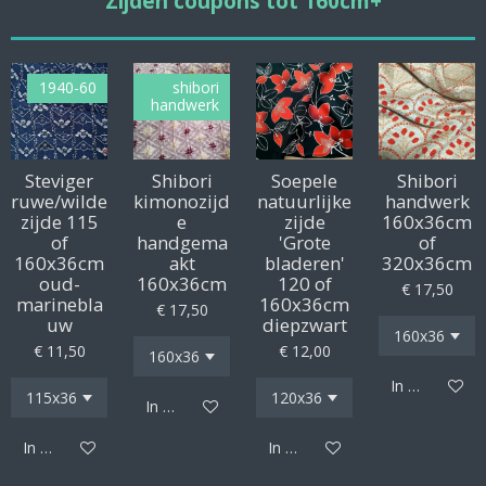
Zijden coupons tot 160cm+
1940-60
shibori
handwerk
Steviger
Shibori
Soepele
Shibori
ruwe/wilde
kimonozijd
natuurlijke
handwerk
zijde 115
e
zijde
160x36cm
of
handgema
'Grote
of
160x36cm
akt
bladeren'
320x36cm
oud-
160x36cm
120 of
€ 17,50
marinebla
160x36cm
€ 17,50
uw
diepzwart
€ 11,50
€ 12,00
In winkelwag
In winkelwagen
In winkelwagen
In winkelwagen