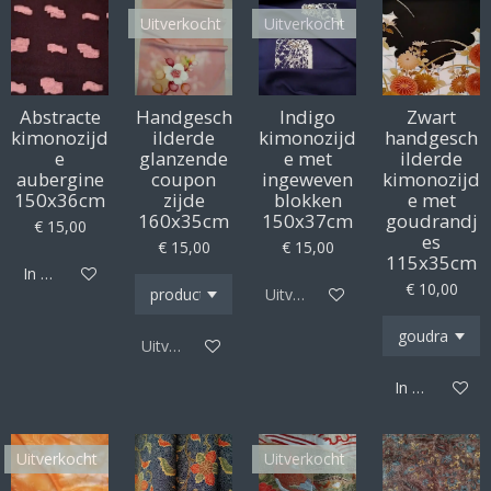
Uitverkocht
Uitverkocht
Abstracte
Handgesch
Indigo
Zwart
kimonozijd
ilderde
kimonozijd
handgesch
e
glanzende
e met
ilderde
aubergine
coupon
ingeweven
kimonozijd
150x36cm
zijde
blokken
e met
160x35cm
150x37cm
goudrandj
€ 15,00
es
€ 15,00
€ 15,00
115x35cm
In winkelwagen
€ 10,00
Uitverkocht
Uitverkocht
In winkelwag
Uitverkocht
Uitverkocht