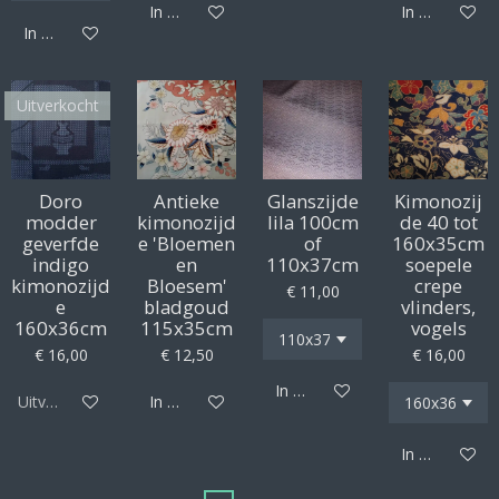
In winkelwagen
In winkelwag
In winkelwagen
Uitverkocht
Doro
Antieke
Glanszijde
Kimonozij
modder
kimonozijd
lila 100cm
de 40 tot
geverfde
e 'Bloemen
of
160x35cm
indigo
en
110x37cm
soepele
kimonozijd
Bloesem'
crepe
€ 11,00
e
bladgoud
vlinders,
160x36cm
115x35cm
vogels
€ 16,00
€ 12,50
€ 16,00
In winkelwagen
Uitverkocht
In winkelwagen
In winkelwag