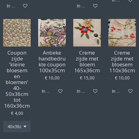
In winkelwagen
In winkelwagen
Coupon
Antieke
Creme
Creme
zijde
handbedru
zijde met
zijde met
'kleine
kte coupon
bloem
bloesem
bloesem
100x35cm
165x36cm
110x36cm
en
€ 10,00
€ 15,00
€ 10,00
bloemen'
40-
In winkelwagen
In winkelwagen
In winkelwag
50x36cm
tot
160x36cm
€ 4,00