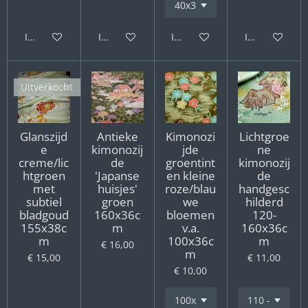
In winkelwagen
In winkelwagen
In winkelwagen
In winkelwag
Uitverkocht
Glanszijd
Antieke
Kimonozi
Lichtgroe
e
kimonozij
jde
ne
creme/lic
de
groentint
kimonozij
htgroen
'Japanse
en kleine
de
met
huisjes'
roze/blau
handgesc
subtiel
groen
we
hilderd
bladgoud
160x36c
bloemen
120-
155x38c
m
v.a.
160x36c
m
100x36c
m
€ 16,00
m
€ 15,00
€ 11,00
€ 10,00