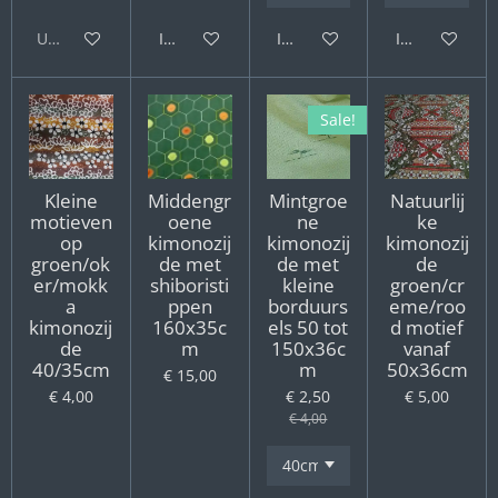
Uitverkocht
In winkelwagen
In winkelwagen
In winkelwag
Sale!
Kleine
Middengr
Mintgroe
Natuurlij
motieven
oene
ne
ke
op
kimonozij
kimonozij
kimonozij
groen/ok
de met
de met
de
er/mokk
shiboristi
kleine
groen/cr
a
ppen
borduurs
eme/roo
kimonozij
160x35c
els 50 tot
d motief
de
m
150x36c
vanaf
40/35cm
m
50x36cm
€ 15,00
€ 4,00
€ 2,50
€ 5,00
€ 4,00