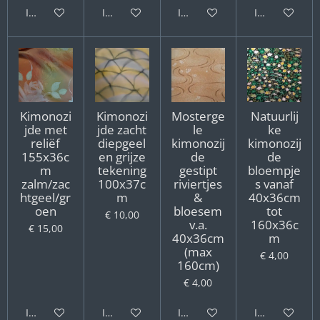
In winkelwagen
In winkelwagen
In winkelwagen
In winkelwag
Kimonozi
Kimonozi
Mosterge
Natuurlij
jde met
jde zacht
le
ke
reliëf
diepgeel
kimonozij
kimonozij
155x36c
en grijze
de
de
m
tekening
gestipt
bloempje
zalm/zac
100x37c
riviertjes
s vanaf
htgeel/gr
m
&
40x36cm
oen
bloesem
tot
€ 10,00
v.a.
160x36c
€ 15,00
40x36cm
m
(max
€ 4,00
160cm)
€ 4,00
In winkelwagen
In winkelwagen
In winkelwagen
In winkelwag