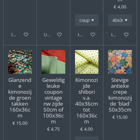
€ 4,00
In winkelwagen
Uitverkocht
In winkelwagen
In winkelwag
Glanzend
Geweldig
Kimonozi
Stevige
e
leuke
jde
antieke
kimonozij
coupon
shibori
crepe
de groen
vintage
v.a.
kimonozij
takken
nw zijde
40x36cm
de 'blad'
160x36c
50cm of
tot
50x35cm
m
100x36c
160x36c
€ 15,00
m
m
€ 15,00
€ 4,75
€ 4,00