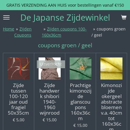
GRATIS VERZENDING AAN HUIS voor bestellingen vanaf €150
Ga
direct
De Japanse Zijdewinkel
naar
de
Home
»
Zijden
»
Zijden coupons 100-
»
coupons groen
hoofdinhoud
Coupons
160x36cm
/ geel
coupons groen / geel
Uitverkocht
Zijde
Zijde
Prachtige
Kimonozi
tussen
handwer
kimonozij
jde
100-120
k shibori
de
okergeel
jaar oud
1940-
glanscou
abstracte
fragiel
1960
pons
bloemen
50x35cm
wijnrood
160x36c
v.a. 40cm
m
tot
€ 5,00
€ 15,00
160x36c
€ 15,00
m