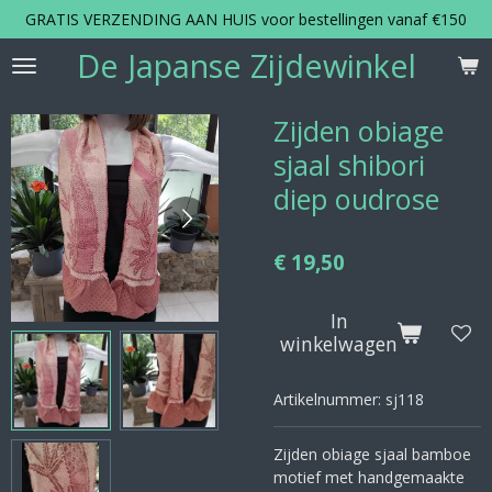
GRATIS VERZENDING AAN HUIS voor bestellingen vanaf €150
Ga
direct
De Japanse Zijdewinkel
naar
de
hoofdinhoud
Zijden obiage
sjaal shibori
diep oudrose
€ 19,50
In
winkelwagen
Artikelnummer:
sj118
Zijden obiage sjaal bamboe
motief met handgemaakte