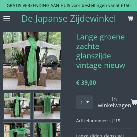
GRATIS VERZENDING AAN HUIS voor bestellingen vanaf €150
Ga
direct
De Japanse Zijdewinkel
naar
de
hoofdinhoud
Lange groene
zachte
glanszijde
vintage nieuw
€ 39,00
In
winkelwagen
Artikelnummer:
sj115
Lange zijden glanssjaal