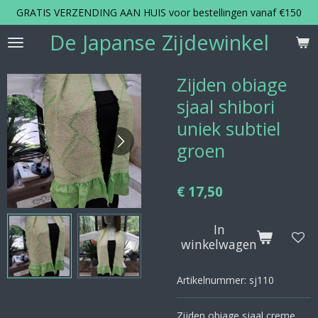
GRATIS VERZENDING AAN HUIS voor bestellingen vanaf €150
Ga
direct
De Japanse Zijdewinkel
naar
de
hoofdinhoud
Zijden obiage
sjaal shibori
uniek subtiel
groen
€ 17,50
In
winkelwagen
Artikelnummer:
sj110
Zijden obiage sjaal creme