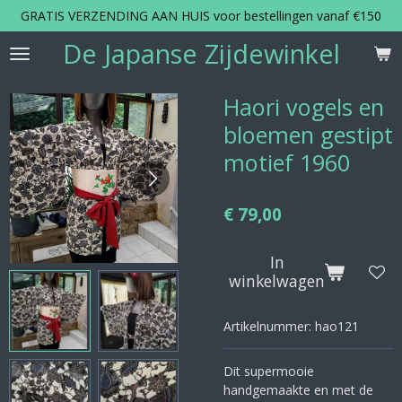
GRATIS VERZENDING AAN HUIS voor bestellingen vanaf €150
Ga
direct
De Japanse Zijdewinkel
naar
de
hoofdinhoud
Haori vogels en
bloemen gestipt
motief 1960
€ 79,00
In
winkelwagen
Artikelnummer:
hao121
Dit supermooie
handgemaakte en met de