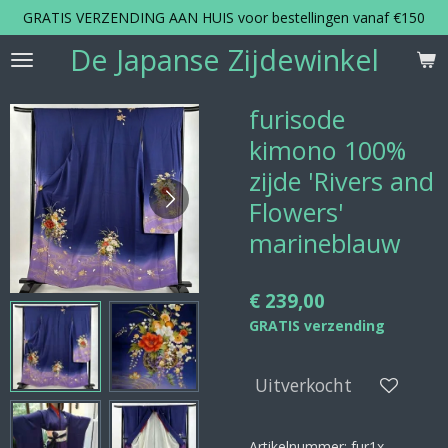
GRATIS VERZENDING AAN HUIS voor bestellingen vanaf €150
Ga
direct
De Japanse Zijdewinkel
naar
de
hoofdinhoud
furisode
kimono 100%
zijde 'Rivers and
Flowers'
marineblauw
€ 239,00
GRATIS verzending
Uitverkocht
Artikelnummer:
fur1x