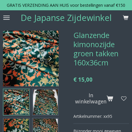
GRATIS VERZENDING AAN HUIS voor bestellingen vanaf €150
Ga
direct
De Japanse Zijdewinkel
naar
de
hoofdinhoud
Glanzende
kimonozijde
groen takken
160x36cm
€ 15,00
In
winkelwagen
Artikelnummer:
xx95
Bijzonder mooi geweven