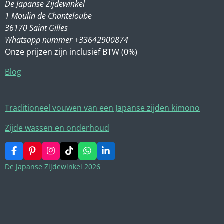
De Japanse Zijdewinkel
1 Moulin de Chanteloube
36170 Saint Gilles
Whatsapp nummer +33642900874
Onze prijzen zijn inclusief BTW (0%)
Blog
Traditioneel vouwen van een Japanse zijden kimono
Zijde wassen en onderhoud
F
P
I
T
W
L
a
i
n
i
h
i
De Japanse Zijdewinkel 2026
c
n
s
k
a
n
e
t
t
T
t
k
b
e
a
o
s
e
o
r
g
k
A
d
o
e
r
p
I
k
s
a
p
n
t
m