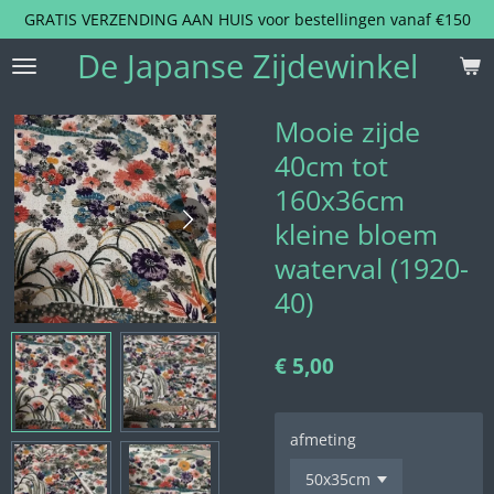
GRATIS VERZENDING AAN HUIS voor bestellingen vanaf €150
Ga
direct
De Japanse Zijdewinkel
naar
de
hoofdinhoud
Mooie zijde
40cm tot
160x36cm
kleine bloem
waterval (1920-
40)
€ 5,00
afmeting