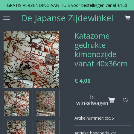
GRATIS VERZENDING AAN HUIS voor bestellingen vanaf €150
Ga
direct
De Japanse Zijdewinkel
naar
de
hoofdinhoud
Katazome
gedrukte
kimonozijde
vanaf 40x36cm
€ 4,00
In
winkelwagen
Artikelnummer:
xx56
Antieke handbedrukte