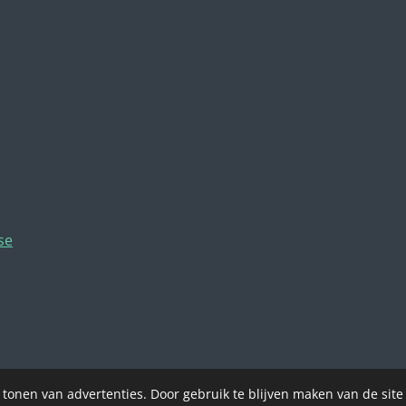
se
 tonen van advertenties. Door gebruik te blijven maken van de site