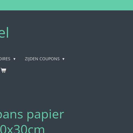
el
OIRES
ZIJDEN COUPONS
pans papier
50x30cm