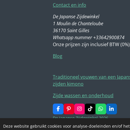
Contact en info
De Japanse Zijdewinkel
1 Moulin de Chanteloube
36170 Saint Gilles
Whatsapp nummer +33642900874
Onze prijzen zijn inclusief BTW (0%)
Blog
Traditioneel vouwen van een Japan
zijden kimono
Zijde wassen en onderhoud
F
P
I
T
W
L
a
i
n
i
h
i
De Japanse Zijdewinkel 2026
c
n
s
k
a
n
e
t
t
T
t
k
Deze website gebruikt cookies voor analyse-doeleinden en/of het
b
e
a
o
s
e