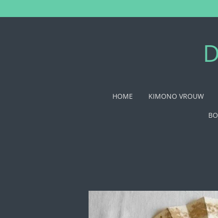
Ga
direct
naar
de
D
hoofdinhoud
HOME
KIMONO VROUW
BO