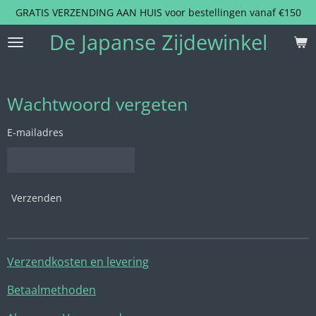
GRATIS VERZENDING AAN HUIS voor bestellingen vanaf €150
Ga
direct
De Japanse Zijdewinkel
naar
de
hoofdinhoud
Wachtwoord vergeten
E-mailadres
Verzenden
Verzendkosten en levering
Betaalmethoden