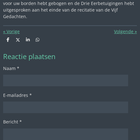
voor uw borden hebt gebogen en de Drie Eerbetuigingen hebt
uitgesproken aan het einde van de recitatie van de Vijf
Gedachten.
«
Vorige
Volgende
»
D
D
S
D
e
e
h
e
l
e
a
l
e
l
r
e
Reactie plaatsen
n
e
n
Naam *
E-mailadres *
Bericht *