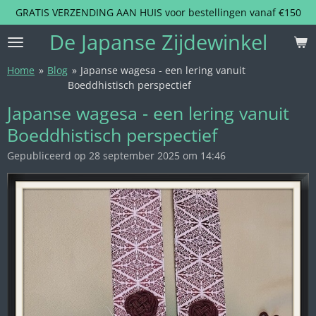
GRATIS VERZENDING AAN HUIS voor bestellingen vanaf €150
Ga
direct
De Japanse Zijdewinkel
naar
de
Home
»
Blog
»
Japanse wagesa - een lering vanuit
hoofdinhoud
Boeddhistisch perspectief
Japanse wagesa - een lering vanuit
Boeddhistisch perspectief
Gepubliceerd op 28 september 2025 om 14:46