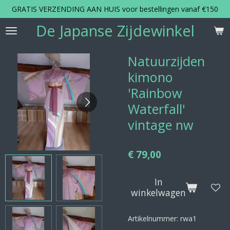
GRATIS VERZENDING AAN HUIS voor bestellingen vanaf €150
Ga
direct
De Japanse Zijdewinkel
naar
de
hoofdinhoud
Natuurzijden
kimono
'Rainbow
Waterfall'
vintage nw
€ 79,00
In
winkelwagen
Artikelnummer:
rwa1