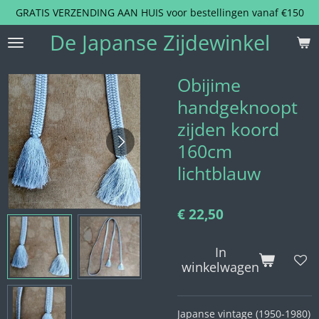
GRATIS VERZENDING AAN HUIS voor bestellingen vanaf €150
Ga
direct
De Japanse Zijdewinkel
naar
de
hoofdinhoud
Obijime
handgeknoopt
zijden koord
160cm
lichtblauw
€ 22,50
In
winkelwagen
Japanse vintage (1950-1980)