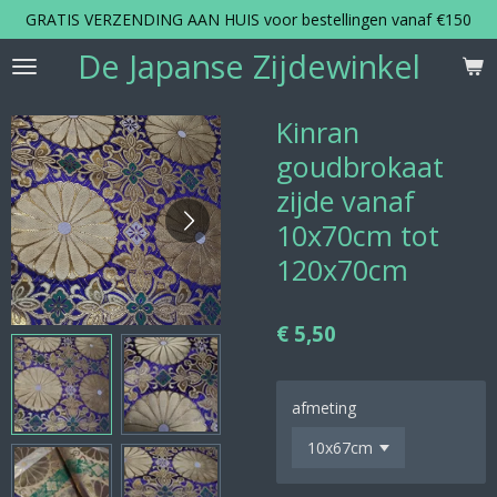
GRATIS VERZENDING AAN HUIS voor bestellingen vanaf €150
Ga
direct
De Japanse Zijdewinkel
naar
de
hoofdinhoud
Kinran
goudbrokaat
zijde vanaf
10x70cm tot
120x70cm
€ 5,50
afmeting