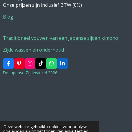
Onze prijzen zijn inclusief BTW (0%)
Blog
Traditioneel vouwen van een Japanse zijden kimono
Zijde wassen en onderhoud
F
P
I
T
W
L
a
i
n
i
h
i
De Japanse Zijdewinkel 2026
c
n
s
k
a
n
e
t
t
T
t
k
b
e
a
o
s
e
o
r
g
k
A
d
o
e
r
p
I
k
s
a
p
n
t
m
Deze website gebruikt cookies voor analyse-
doeleinden en/of het tonen van advertenties.