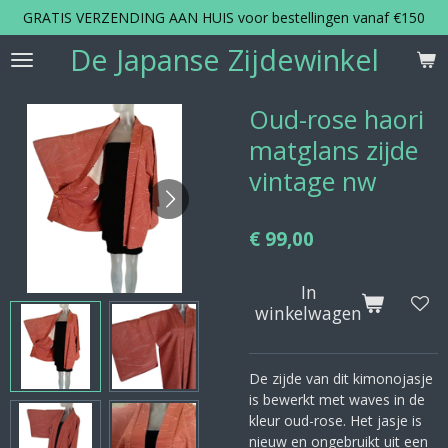
GRATIS VERZENDING AAN HUIS voor bestellingen vanaf €150
Ga
direct
De Japanse Zijdewinkel
naar
de
hoofdinhoud
Oud-rose haori
matglans zijde
vintage nw
€ 99,00
In
winkelwagen
De zijde van dit kimonojasje
is bewerkt met waves in de
kleur oud-rose. Het jasje is
nieuw en ongebruikt uit een