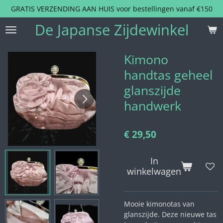
GRATIS VERZENDING AAN HUIS voor bestellingen vanaf €150
Ga
direct
De Japanse Zijdewinkel
naar
de
hoofdinhoud
Kimono
handtas geheel
glanszijde
handwerk
€ 29,50
In
winkelwagen
Mooie kimonotas van
glanszijde. Deze nieuwe tas