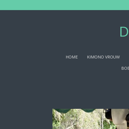
Ga
direct
naar
de
D
hoofdinhoud
HOME
KIMONO VROUW
BOE