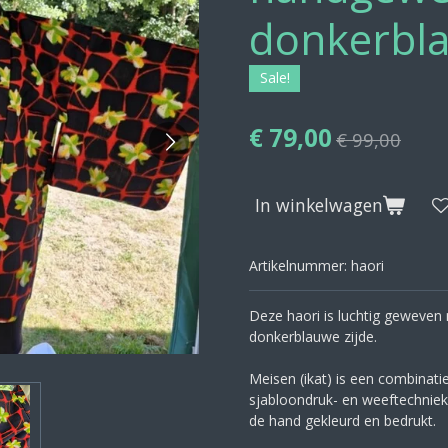
donkerbl
Sale!
€ 79,00
€ 99,00
In winkelwagen
Artikelnummer:
haori
Deze haori is luchtig geweve
donkerblauwe zijde.
Meisen (ikat) is een combinat
sjabloondruk- en weeftechniek
de hand gekleurd en bedrukt.