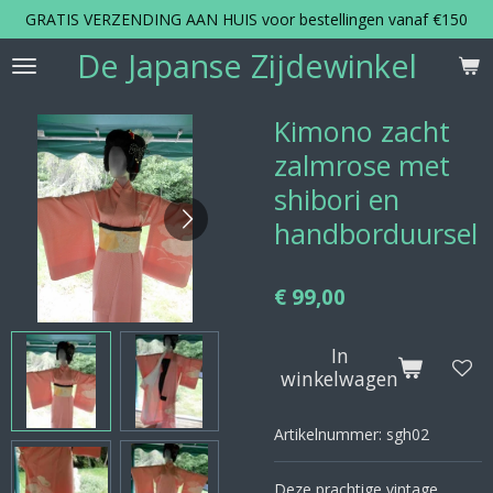
GRATIS VERZENDING AAN HUIS voor bestellingen vanaf €150
Ga
direct
De Japanse Zijdewinkel
naar
de
hoofdinhoud
Kimono zacht
zalmrose met
shibori en
handborduursel
€ 99,00
In
winkelwagen
Artikelnummer:
sgh02
Deze prachtige vintage