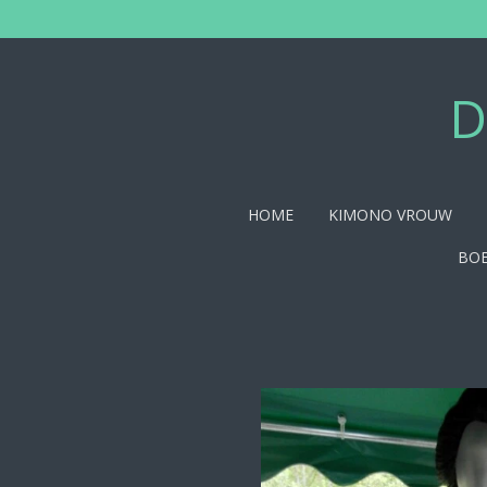
Ga
direct
naar
de
D
hoofdinhoud
HOME
KIMONO VROUW
BOE