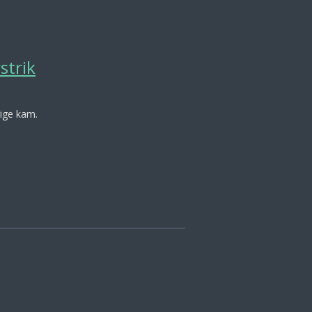
strik
rige kam.