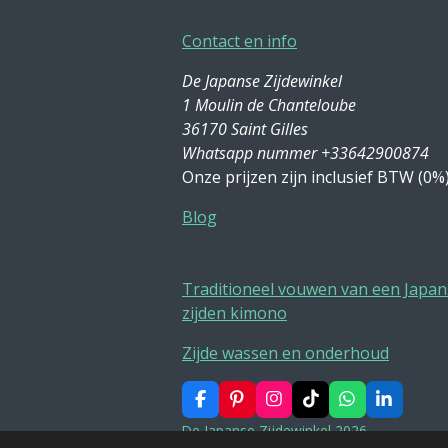
Contact en info
De Japanse Zijdewinkel
1 Moulin de Chanteloube
36170 Saint Gilles
Whatsapp nummer +33642900874
Onze prijzen zijn inclusief BTW (0%
Blog
Traditioneel vouwen van een Japan
zijden kimono
Zijde wassen en onderhoud
F
P
I
T
W
L
a
i
n
i
h
i
De Japanse Zijdewinkel 2026
c
n
s
k
a
n