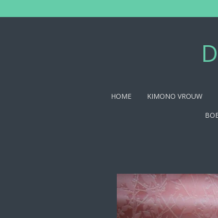
Ga
direct
naar
de
D
hoofdinhoud
HOME
KIMONO VROUW
BOE