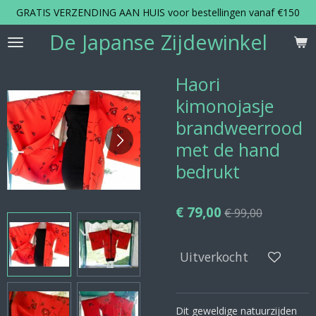
GRATIS VERZENDING AAN HUIS voor bestellingen vanaf €150
Ga
direct
De Japanse Zijdewinkel
naar
de
hoofdinhoud
Haori
kimonojasje
brandweerrood
met de hand
bedrukt
€ 79,00
€ 99,00
Uitverkocht
Dit geweldige natuurzijden