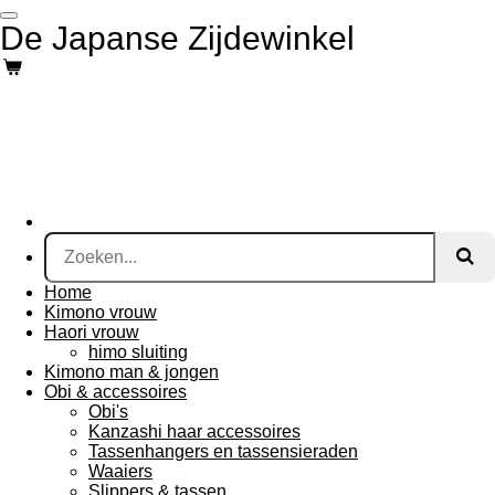
Ga
De Japanse Zijdewinkel
direct
naar
de
hoofdinhoud
Home
Kimono vrouw
Haori vrouw
himo sluiting
Kimono man & jongen
Obi & accessoires
Obi's
Kanzashi haar accessoires
Tassenhangers en tassensieraden
Waaiers
Slippers & tassen