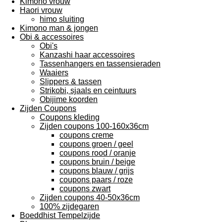
Kimono vrouw
Haori vrouw
himo sluiting
Kimono man & jongen
Obi & accessoires
Obi's
Kanzashi haar accessoires
Tassenhangers en tassensieraden
Waaiers
Slippers & tassen
Strikobi, sjaals en ceintuurs
Obijime koorden
Zijden Coupons
Coupons kleding
Zijden coupons 100-160x36cm
coupons creme
coupons groen / geel
coupons rood / oranje
coupons bruin / beige
coupons blauw / grijs
coupons paars / roze
coupons zwart
Zijden coupons 40-50x36cm
100% zijdegaren
Boeddhist Tempelzijde