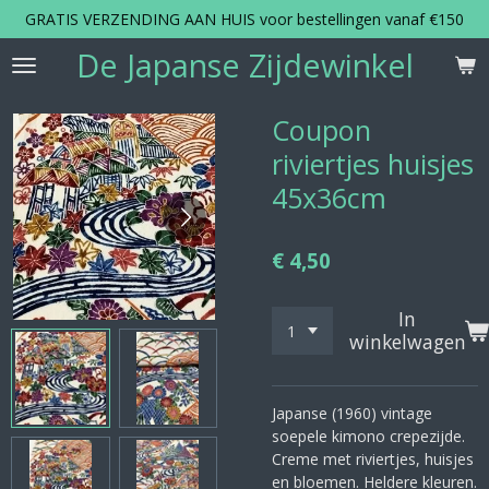
GRATIS VERZENDING AAN HUIS voor bestellingen vanaf €150
Ga
direct
De Japanse Zijdewinkel
naar
de
hoofdinhoud
Coupon
riviertjes huisjes
45x36cm
€ 4,50
In
winkelwagen
Japanse (1960) vintage
soepele kimono crepezijde.
Creme met riviertjes, huisjes
en bloemen. Heldere kleuren.