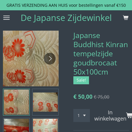
GRATIS VERZENDING AAN HUIS voor bestellingen vanaf €150
Ga
direct
De Japanse Zijdewinkel
naar
de
hoofdinhoud
Japanse
Buddhist Kinran
tempelzijde
goudbrocaat
50x100cm
Sale!
€ 50,00
€ 75,00
In
winkelwagen