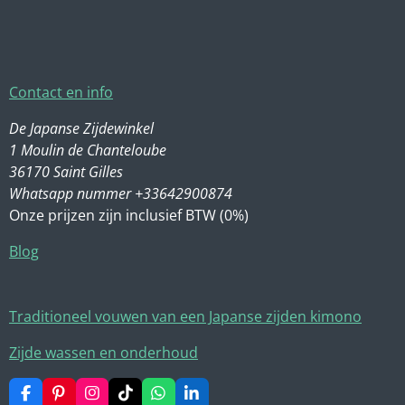
Contact en info
De Japanse Zijdewinkel
1 Moulin de Chanteloube
36170 Saint Gilles
Whatsapp nummer +33642900874
Onze prijzen zijn inclusief BTW (0%)
Blog
Traditioneel vouwen van een Japanse zijden kimono
Zijde wassen en onderhoud
F
P
I
T
W
L