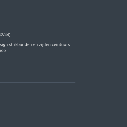
42/44)
ign strikbanden en zijden ceintuurs
shop