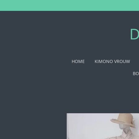
Ga
direct
naar
de
D
hoofdinhoud
HOME
KIMONO VROUW
BO