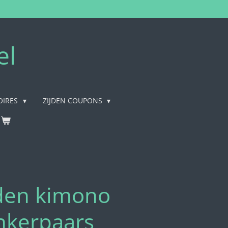
el
OIRES
ZIJDEN COUPONS
den kimono
nkerpaars