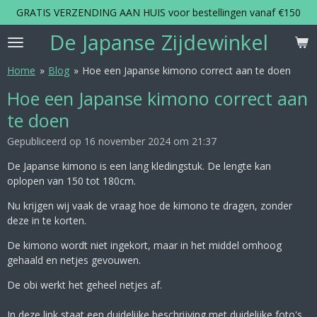
GRATIS VERZENDING AAN HUIS voor bestellingen vanaf €150
Ga
direct
De Japanse Zijdewinkel
naar
de
Home
»
Blog
»
Hoe een Japanse kimono correct aan te doen
hoofdinhoud
Hoe een Japanse kimono correct aan
te doen
Gepubliceerd op 16 november 2024 om 21:37
De Japanse kimono is een lang kledingstuk. De lengte kan
oplopen van 150 tot 180cm.
Nu krijgen wij vaak de vraag hoe de kimono te dragen, zonder
deze in te korten.
De kimono wordt niet ingekort, maar in het middel omhoog
gehaald en netjes gevouwen.
De obi werkt het geheel netjes af.
In deze link staat een duidelijke beschrijving met duidelijke foto's